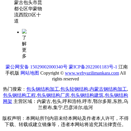
蒙古包头市昆
都仑区华蒙物
流西院D区十
道
了
解
更
多
蒙公网安备 15029002000340号
蒙ICP备2022001183号-1
江南
手机版
网站地图
Copyright ©
www.webyazilimankara.com
All
rights reserved
热门搜索：
包头钢结构加工
,
包头轻钢结构
,
内蒙古钢结构加工
,
包头钢结构工程
,
包头钢结构厂房
,
包头钢结构建筑
,
包头钢结构
网架
主营区域：内蒙古,包头,呼和浩特,呼市,鄂尔多斯,东胜,乌
兰察布,集宁,巴彦淖尔,临河
版权声明：本网站所刊内容未经本网站及作者本人许可，不得
下载、转载或建立镜像等，违者本网站将追究其法律责任。